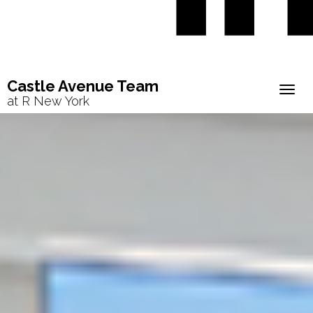
Castle Avenue Team
Togg
at R New York
navig