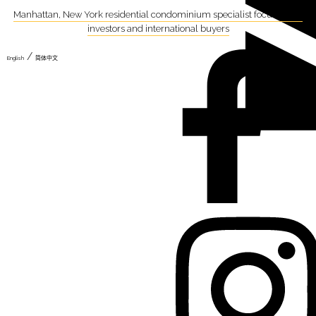
Manhattan, New York residential condominium specialist focusing on
investors and international buyers
/
English
简体中文