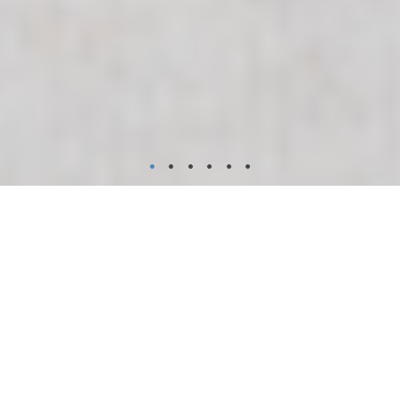
•
•
•
•
•
•
宗 旨 及 簡 介
R New York 的 Castle Avenue 團隊由 Wei Min Tan (陳
偉明) 領導，專注於紐約曼哈頓的住宅公寓。 我們為全球
客戶提供以下服務：（1）投資多元化和長期回報，
（2）購買住宅/度假屋，（3）出售以重新配置資本。
Wei Min 有 20 多年的經驗，自 1999 年起居住在曼哈
頓。他曾為 CNBC、彭博社、紐約時報和華爾街日報等